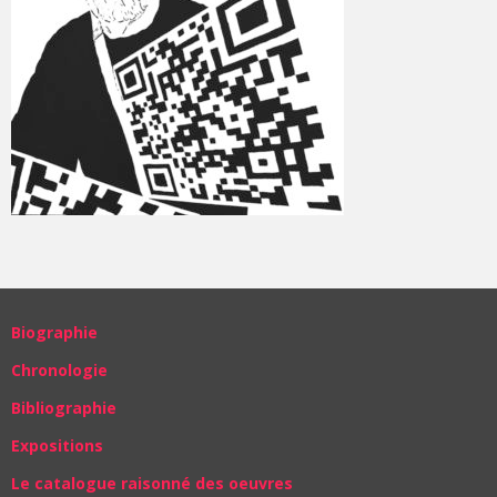
Biographie
Chronologie
Bibliographie
Expositions
Le catalogue raisonné des oeuvres